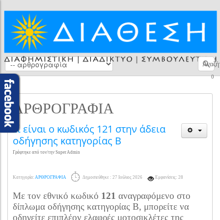
Αναζή
0
ΑΡΘΡΟΓΡΑΦΙΑ
τί είναι ο κωδικός 121 στην άδεια
οδήγησης κατηγορίας Β
Γράφτηκε από τον/την Super Admin
Κατηγορία:
ΑΡΘΡΟΓΡΑΦΙΑ
Δημοσιεύθηκε : 27 Ιούλιος 2026
Εμφανίσεις: 28
Με τον εθνικό κωδικό
121
αναγραφόμενο στο
δίπλωμα οδήγησης κατηγορίας Β, μπορείτε να
οδηγείτε επιπλέον ελαφρές μοτοσικλέτες της