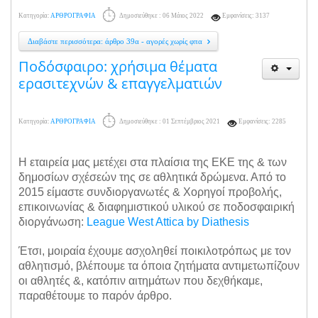
Κατηγορία:
ΑΡΘΡΟΓΡΑΦΙΑ
Δημοσιεύθηκε : 06 Μάιος 2022
Εμφανίσεις: 3137
Διαβάστε περισσότερα: άρθρο 39α - αγορές χωρίς φπα
Ποδόσφαιρο: χρήσιμα θέματα
ερασιτεχνών & επαγγελματιών
Κατηγορία:
ΑΡΘΡΟΓΡΑΦΙΑ
Δημοσιεύθηκε : 01 Σεπτέμβριος 2021
Εμφανίσεις: 2285
Η εταιρεία μας μετέχει στα πλαίσια της ΕΚΕ της & των
δημοσίων σχέσεών της σε αθλητικά δρώμενα. Από το
2015 είμαστε συνδιοργανωτές & Χορηγοί προβολής,
επικοινωνίας & διαφημιστικού υλικού σε ποδοσφαιρική
διοργάνωση:
League West Attica by Diathesis
Έτσι, μοιραία έχουμε ασχοληθεί ποικιλοτρόπως με τον
αθλητισμό, βλέπουμε τα όποια ζητήματα αντιμετωπίζουν
οι αθλητές &, κατόπιν αιτημάτων που δεχθήκαμε,
παραθέτουμε το παρόν άρθρο.