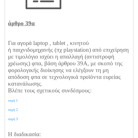
άρθρο 39α
Για αγορά laptop , tablet , κινητού
ή
παιχνιδομηχανής (πχ playstation) από επιχείρηση
με τιμολόγιο
ισχύει η απαλλαγή (αντιστροφή
χρέωσης) φπα,
βάση άρθρου 39Α, με σκοπό της
φορολογικής διοίκησης να ελέγξουν τη μη
απόδοση φπα σε τεχνολογικά προϊόντα ευρείας
κατανάλωσης.
Βλέπε τους σχετικούς συνδέσμους:
πηγή 1
πηγή 2
πηγή 3
Η διαδικασία: