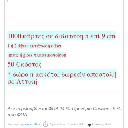
1000 κάρτες σε διάσταση 5 επί 9 cm
1 ή 2 όψεις εκτύπωση offset
matte ή gloss πλαστικοποίηση
50 € κόστος
* δώρο η μακέτα, δωρεάν αποστολή
σε Αττική
Δεν περιλαμβάνεται ΦΠΑ 24 %. Προνόμιο Custwin : 5 %
προ ΦΠΑ
Κατηγορία:
προσφορές offline
Δημοσιεύθηκε : 31 Ιούλιος 2015
Εμφανίσεις: 4340