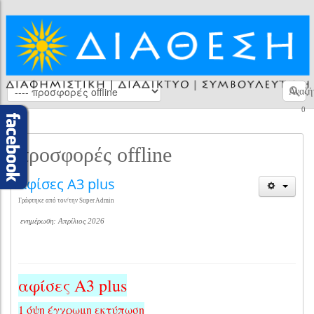
Αναζή
0
προσφορές offline
αφίσες Α3 plus
Γράφτηκε από τον/την Super Admin
ενημέρωση: Απρίλιος 2026
αφίσες Α3 plus
1 όψη έγχρωμη εκτύπωση