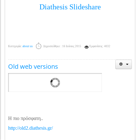
Diathesis Slideshare
Κατηγορία:
about us
Δημοσιεύθηκε : 16 Ιούνιος 2015
Εμφανίσεις: 4032
Old web versions
Η πιο πρόσφατη..
http://old2.diathesis.gr/