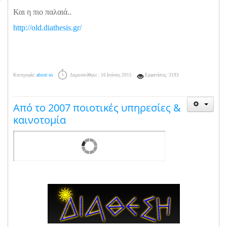
Και η πιο παλαιά..
http://old.diathesis.gr/
Κατηγορία:
about us
Δημοσιεύθηκε : 16 Ιούνιος 2015
Εμφανίσεις: 3193
Από το 2007 ποιοτικές υπηρεσίες &
καινοτομία