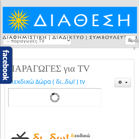
Αναζή
0
ΠΑΡΑΓΩΓΕΣ για TV
διεκδικώ Δώρα ( δι..δω! ) tv