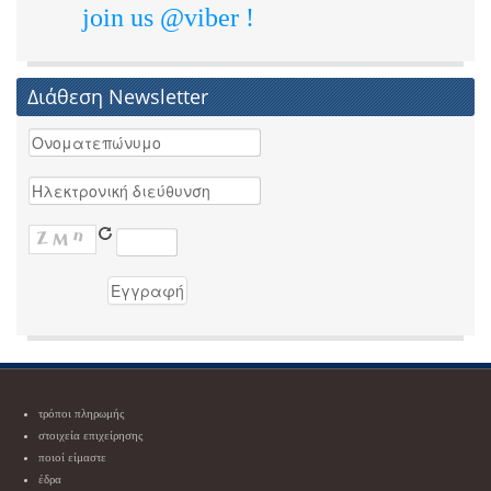
join us @viber !
Διάθεση Newsletter
τρόποι πληρωμής
στοιχεία επιχείρησης
ποιοί είμαστε
έδρα