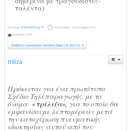
σημερινά με τραγουδιστές-
ταλέντα)
Κατηγορία:
ΠΑΡΑΓΩΓΕΣ για TV
Δημοσιεύθηκε : 26 Σεπτέμβριος 2015
Εμφανίσεις: 5164
Διαβάστε περισσότερα: διεκδικώ Δώρα ( δι..δω! ) tv
triliza
Πρόκειται για ένα πρωτότυπο
Σχέδιο Τηλεπαραγωγής, με το
όνομα
«τρίλιζα»,
για το οποίο θα
εμφανίσουμε λεπτομέρειες μετά
την κατοχύρωση πνευματικής
ιδιοκτησίας αυτού από τον