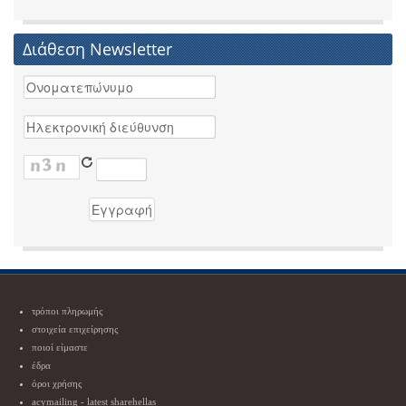
Διάθεση Newsletter
τρόποι πληρωμής
στοιχεία επιχείρησης
ποιοί είμαστε
έδρα
όροι χρήσης
acymailing - latest sharehellas