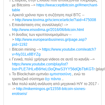
Εταιρείες στην Ελλάδα που αποδέχονται πληρωμές
με Bitcoins -->
https://weacceptbitcoin.gr/#merchant-
table
Αρκετά χρόνια πριν η συζήτηση περί BTC --
>
http://www.tovima.gr/science/article/?aid=475008
Επανάσταση στις συναλλαγές! -->
http://www.eisodima.gr/2016/06/bitcoin.html
Η άνοδος των κρυπτονομισμάτων --
>
http://www.europeanbusiness.gr/page.asp?
pid=1192
Bitcoin mining -->
https://www.youtube.com/watch?
v=Ny31Lx8BYZg
Γενικά, πολύ χρήσιμα videos σε αυτό το κανάλι -->
https://www.youtube.com/playlist?
list=PLE7iHLvB6HeLt3oQhwS3YY56dQbTbKGTr
(playl
Το Blockchain εμπνέει
εμπιστοσύνη
, ενώ το
τραπεζικό σύστημα
όχι πάντα
..
Μια πολύ καλή ανάλυση από μηχανικό Η/Υ το 2017 -
->
http://mikemingos.gr/11558-bitcoin-sixnes-
erotiseis/