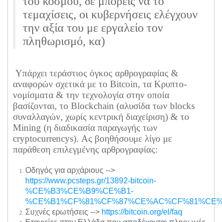
του κόσμου, δε μπορείς να το
τεμαχίσεις, οι κυβερνήσεις ελέγχουν
την αξία του με εργαλείο τον
πληθωρισμό, κα)
Υπάρχει τεράστιος όγκος αρθρογραφίας &
αναφορών σχετικά με το Bitcoin, τα Κρυπτο-
νομίσματα & την τεχνολογία στην οποία
βασίζονται, το Blockchain (αλυσίδα των blocks
συναλλαγών, χωρίς κεντρική διαχείριση) & το
Mining (η διαδικασία παραγωγής των
cryptocurrencys). Ας βοηθήσουμε λίγο με
παράθεση επιλεγμένης αρθρογραφίας:
Οδηγός για αρχάριους -->
https://www.pcsteps.gr/13892-bitcoin-
%CE%B3%CE%B9%CE%B1-
%CE%B1%CF%81%CF%87%CE%AC%CF%81%CE%
Συχνές ερωτήσεις -->
https://bitcoin.org/el/faq