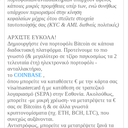
κάποιες μικρές προμήθειες υπέρ των, ενώ συνήθως
υπάρχουν περιορισμοί στην κίνηση
κεφαλαίων μέχρις ότου στείλετε στοιχεία
ταυτοποίησής σας (KYC & AML διεθνείς πολιτικές)
ΑΡΧΙΣΤΕ ΕΥΚΟΛΑ!
Δημιουργήστε ένα πορτοφόλι Bitcoin σε κάποια
διαδικτυακή πλατφόρμα. Προτείνουμε το πιο
γνωστό (& μεγαλύτερο σε τζίρο παγκοσμίως τα 2
τελευταία έτη) ηλεκτρονικό πορτοφόλι -
ανταλλακτήριο,
το
COINBASE
,
όπου
μπορείτε να καταθέσετε € με την κάρτα σας
visa/mastercard ή με κατάθεση σε τραπεζικό
λογαριασμό (SEPA) στην Εσθονία. Ακολούθως,
μπορείτε -με μικρή χρέωση- να μετατρέψετε τα €
σας σε Bitcoins ή & σε άλλα γνωστά
κρυπτονομίσματα (πχ. ETH, BCH, LTC), που
συνεχώς αυξάνονται.
Αντιστρόφως, μπορείτε να μετατρέψετε ξανά τα