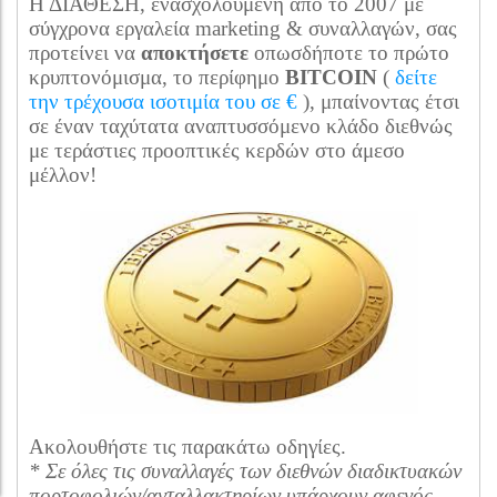
Η ΔΙΑΘΕΣΗ, ενασχολούμενη από το 2007 με
σύγχρονα εργαλεία marketing & συναλλαγών, σας
προτείνει να
αποκτήσετε
οπωσδήποτε το πρώτο
κρυπτονόμισμα, το περίφημο
BITCOIN
(
δείτε
την τρέχουσα ισοτιμία του σε €
), μπαίνοντας έτσι
σε έναν ταχύτατα αναπτυσσόμενο κλάδο διεθνώς
με τεράστιες προοπτικές κερδών στο άμεσο
μέλλον!
Ακολουθήστε τις παρακάτω οδηγίες.
* Σε όλες τις συναλλαγές των διεθνών διαδικτυακών
πορτοφολιών/ανταλλακτηρίων υπάρχουν αφενός