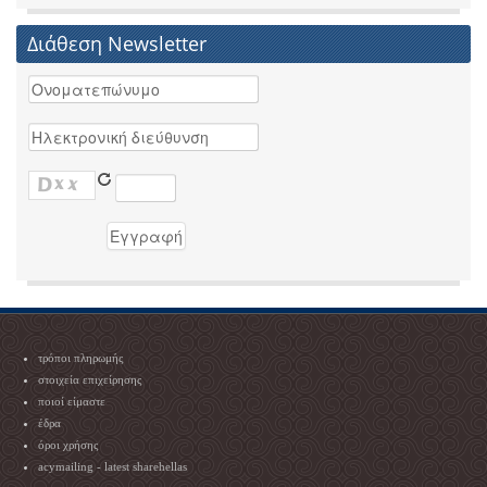
Διάθεση Newsletter
τρόποι πληρωμής
στοιχεία επιχείρησης
ποιοί είμαστε
έδρα
όροι χρήσης
acymailing - latest sharehellas