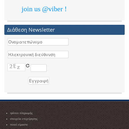
join us @viber !
Διάθεση Newsletter
τρόποι πληρωμής
στοιχεία επιχείρησης
ποιοί είμαστε