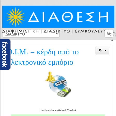
Αναζή
0
D.I.M. = κέρδη από το
ηλεκτρονικό εμπόριο
Diathesis Incentivised Market