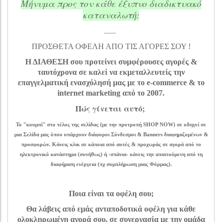
Μήνυμα προς τον κάθε έξυπνο διαδικτυακό
καταναλωτή:
......
ΠΡΟΣΘΕΤΑ ΟΦΕΛΗ ΑΠΟ ΤΙΣ ΑΓΟΡΕΣ ΣΟΥ !
Η ΔΙΑΘΕΣΗ σου προτείνει συμφέρουσες αγορές &
ταυτόχρονα σε καλεί να εκμεταλλευτείς την
επαγγελματική ενασχόλησή μας με το e-commerce & το
internet marketing από το 2007.
Πώς γίνεται αυτό;
Το "κουμπί" στο τέλος της σελίδας (με την προτροπή SHOP NOW) σε οδηγεί σε
μια Σελίδα μας όπου υπάρχουν διάφοροι Σύνδεσμοι & Banners διαφημιζομένων &
προσφορών. Κάνεις κλικ σε κάποια από αυτές & προχωράς σε αγορά από το
ηλεκτρονικό κατάστημα (συνήθως) ή -σπάνια- κάνεις την απαιτούμενη από τη
διαφήμιση ενέργεια (πχ συμπλήρωση μιας Φόρμας).
Ποια είναι τα οφέλη σου;
Θα λάβεις από εμάς ανταποδοτικά οφέλη για κάθε
ολοκληρωμένη αγορά σου, σε συνεργασία με την ομάδα