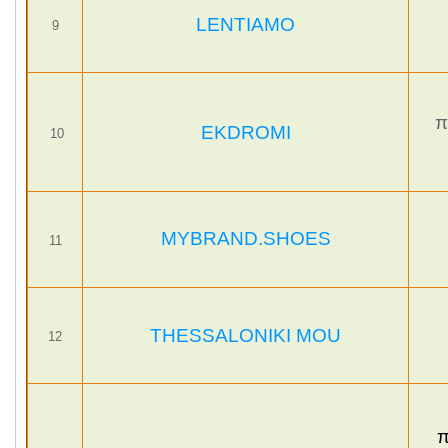
LENTIAMO
9
π
EKDROMI
10
MYBRAND.SHOES
11
THESSALONIKI MOU
12
π