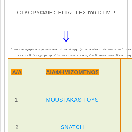
ΟΙ ΚΟΡΥΦΑΙΕΣ ΕΠΙΛΟΓΕΣ του D.I.M. !
⇓
* κάνε τις αγορές σoy με κλικ στο link του διαφημιζόμενου eshop. Εάν κάποιο από τα esho
nework & δεν έχουμε προλάβει να το αφαιρέσουμε, τότε θα σe ανακατευθύνει αυτό
Α/Α
ΔΙΑΦΗΜΙΖΟΜΕΝΟΣ
1
MOUSTAKAS TOYS
2
SNATCH