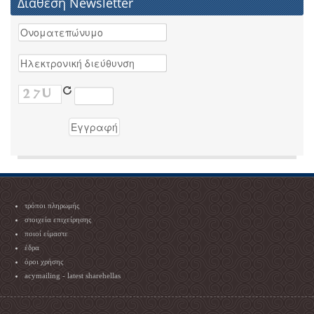
Διάθεση Newsletter
τρόποι πληρωμής
στοιχεία επιχείρησης
ποιοί είμαστε
έδρα
όροι χρήσης
acymailing - latest sharehellas