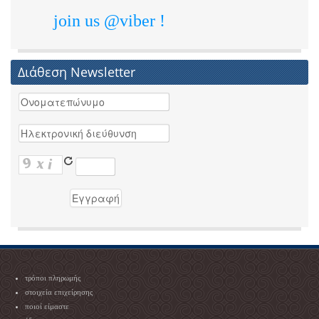
join us @viber !
Διάθεση Newsletter
τρόποι πληρωμής
στοιχεία επιχείρησης
ποιοί είμαστε