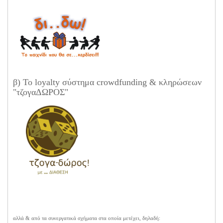
β) Το loyalty σύστημα crowdfunding & κληρώσεων
"τζογαΔΩΡΟΣ"
αλλά & από τα συνεργατικά σχήματα στα οποία μετέχει, δηλαδή: