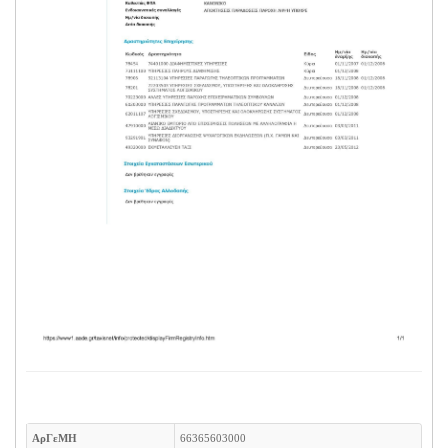
ΑρΓεΜΗ
66365603000