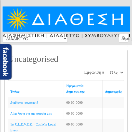
Αναζή
0
Uncategorised
Εμφάνιση #
Ημερομηνία
Τίτλος
Δημοσίευσης
Δημιουργός
Διαδίκτυο συνοπτικά
00-00-0000
Λίγα λόγια για την ιστορία μας
00-00-0000
1st C.L.E.V.E.R. - CustWin Local
00-00-0000
Event