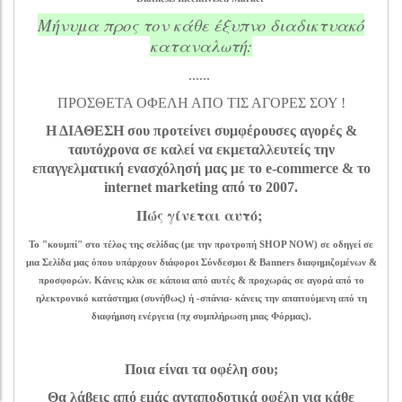
Μήνυμα προς τον κάθε έξυπνο διαδικτυακό
καταναλωτή:
......
ΠΡΟΣΘΕΤΑ ΟΦΕΛΗ ΑΠΟ ΤΙΣ ΑΓΟΡΕΣ ΣΟΥ !
Η ΔΙΑΘΕΣΗ σου προτείνει συμφέρουσες αγορές &
ταυτόχρονα σε καλεί να εκμεταλλευτείς την
επαγγελματική ενασχόλησή μας με το e-commerce & το
internet marketing από το 2007.
Πώς γίνεται αυτό;
Το "κουμπί" στο τέλος της σελίδας (με την προτροπή SHOP NOW) σε οδηγεί σε
μια Σελίδα μας όπου υπάρχουν διάφοροι Σύνδεσμοι & Banners διαφημιζομένων &
προσφορών. Κάνεις κλικ σε κάποια από αυτές & προχωράς σε αγορά από το
ηλεκτρονικό κατάστημα (συνήθως) ή -σπάνια- κάνεις την απαιτούμενη από τη
διαφήμιση ενέργεια (πχ συμπλήρωση μιας Φόρμας).
Ποια είναι τα οφέλη σου;
Θα λάβεις από εμάς ανταποδοτικά οφέλη για κάθε