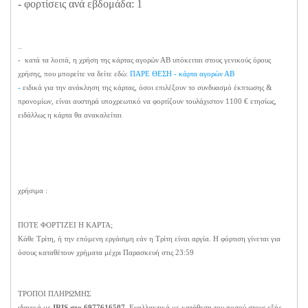
-
φορτίσεις ανά εβδομάδα: 1
..
- κατά τα λοιπά, η χρήση της κάρτας αγορών ΑΒ υπόκειται στους γενικούς όρους
χρήσης, που μπορείτε να δείτε εδώ:
ΠΑΡΕ ΘΕΣΗ - κάρτα αγορών ΑΒ
-
ειδικά για την ανάκληση της κάρτας, όσοι επιλέξουν το συνδυασμό έκπτωσης &
προνομίων, είναι αυστηρά υποχρεωτικό να φορτίζουν τουλάχιστον 1100 € ετησίως,
ειδάλλως η κάρτα θα ανακαλείται
χρήσιμα :
ΠΟΤΕ ΦΟΡΤΊΖΕΙ Η ΚΑΡΤΑ;
Κάθε Τρίτη, ή την επόμενη εργάσιμη εάν η Τρίτη είναι αργία. Η φόρτιση γίνεται για
όσους καταθέτουν χρήματα μέχρι Παρασκευή στις 23:59
ΤΡΟΠΟΙ ΠΛΗΡΩΜΗΣ
ιδανικά με
IRIS στο 6977616507
. Εναλλακτικά με κατάθεση του ποσού στους εξής