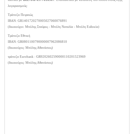
λογαριασμούς:
Τράπεζα Πειραιώς
ΙΒΑΝ: GR1401720270005027060076891
(δικαιούχοι: Μπόλης Σταύρος - Μπόλη Ναταλία - Μπόλη Ευδοκία)
Τράπεζα Εθνική
ΙΒΑΝ: GR0801100790000007962086810
(δικαιούχος: Μπόλης Αθανάσιος)
τράπεζα Eurobank : GR9202602590000110201523969
(δικαιούχος: Μπόλης Αθανάσιος)