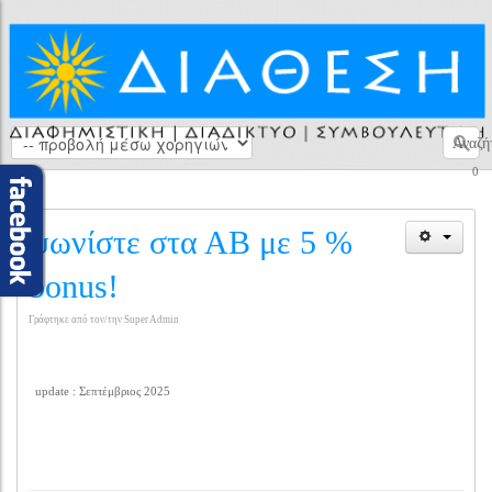
Αναζή
0
ψωνίστε στα ΑΒ με 5 %
bonus!
Γράφτηκε από τον/την Super Admin
update : Σεπτέμβριος 2025