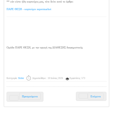
** εάν είστε ήδη καρτούχος μας, τότε δείτε αυτό το άρθρο:
ΠΑΡΕ ΘΕΣΗ - καρτούχοι supermarket
Ομάδα ΠΑΡΕ ΘΕΣΗ, με την αρωγή της ΔΙΑΘΕΣΗΣ διαφημιστικής
Κατηγορία:
Slider
Δημοσιεύθηκε : 10 Ιούνιος 2026
Εμφανίσεις: 573
Προηγούμενο
Επόμενο