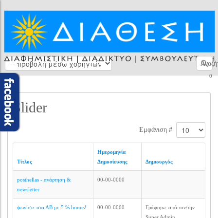
Αναζή
0
Slider
Εμφάνιση #
Ημερομηνία
Τίτλος
Δημοσίευσης
Δημιουργός
posthellas - ανάρτηση &
00-00-0000
newsletter
ψωνίστε στα ΑΒ με 5 % bonus!
00-00-0000
Γράφτηκε από τον/την
Super Admin