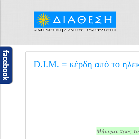
D.I.M. = κέρδη από το ηλε
Μήνυμα προς το