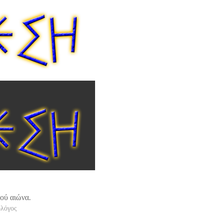
τού αιώνα.
ολόγος