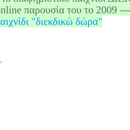
nline παρουσία του το 2009 --
αιχνίδι "διεκδικώ δώρα"
>