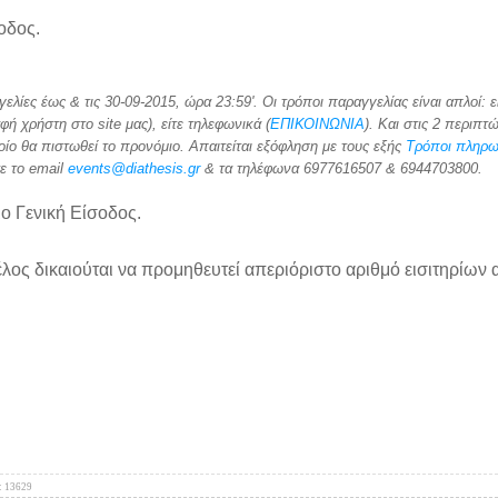
σοδος.
ίες έως & τις 30-09-2015, ώρα 23:59'. Οι τρόποι παραγγελίας είναι απλοί: ε
ή χρήστη στο site μας), είτε τηλεφωνικά (
ΕΠΙΚΟΙΝΩΝΙΑ
). Και στις 2 περιπτ
ίο θα πιστωθεί το προνόμιο. Απαιτείται εξόφληση με τους εξής
Τρόποι πληρ
ε το email
events@diathesis.gr
& τα τηλέφωνα 6977616507 & 6944703800.
μο Γενική Είσοδος.
έλος δικαιούται να προμηθευτεί απεριόριστο αριθμό εισιτηρίων 
: 13629