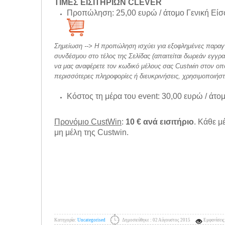
ΤΙΜΕΣ ΕΙΣΙΤΗΡΙΩΝ CLEVER
Προπώληση: 25,00 ευρώ / άτομο Γενική Εί
Σημείωση --> Η προπώληση ισχύει για εξοφλημένες παραγγελ
συνδέσμου στο τέλος της Σελίδας (απαιτείται δωρεάν εγγραφ
να μας αναφέρετε τον κωδικό μέλους σας Custwin στον οπο
περισσότερες πληροφορίες ή διευκρινήσεις, χρησιμοποιήστ
Κόστος τη μέρα του event: 30,00 ευρώ / άτο
Προνόμιο CustWin
:
10 € ανά εισιτήριο
. Κάθε μ
μη μέλη της Custwin.
Κατηγορία:
Uncategorised
Δημοσιεύθηκε : 02 Αύγουστος 2015
Εμφανίσεις