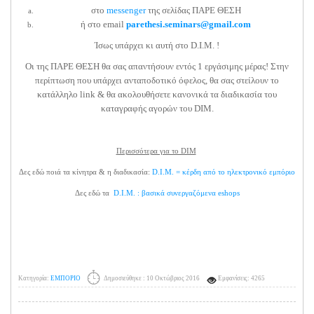
στο
messenger
της σελίδας ΠΑΡΕ ΘΕΣΗ
ή στο email
parethesi.seminars@gmail.com
Ίσως υπάρχει κι αυτή στο D.I.M. !
Οι της ΠΑΡΕ ΘΕΣΗ θα σας απαντήσουν εντός 1 εργάσιμης μέρας! Στην
περίπτωση που υπάρχει ανταποδοτικό όφελος, θα σας στείλουν το
κατάλληλο link & θα ακολουθήσετε κανονικά τα διαδικασία του
καταγραφής αγορών του DIM.
Περισσότερα για το DIM
Δες εδώ ποιά τα κίνητρα & η διαδικασία:
D.I.M. = κέρδη από το ηλεκτρονικό εμπόριο
Δες εδώ τα
D.I.M. : βασικά συνεργαζόμενα eshops
Κατηγορία:
ΕΜΠΟΡΙΟ
Δημοσιεύθηκε : 10 Οκτώβριος 2016
Εμφανίσεις: 4265