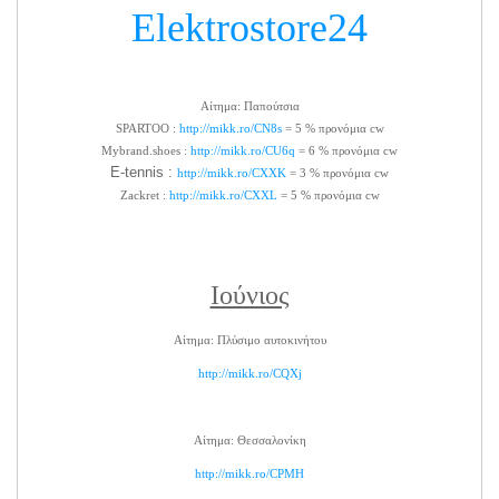
Elektrostore24
Αίτημα: Παπούτσια
SPARTOO :
http://mikk.ro/CN8s
= 5 % προνόμια cw
Mybrand.shoes :
http://mikk.ro/CU6q
= 6 % προνόμια cw
E-tennis :
http://mikk.ro/CXXK
= 3 % προνόμια cw
Zackret :
http://mikk.ro/CXXL
= 5 % προνόμια cw
Ιούνιος
Αίτημα: Πλύσιμο αυτοκινήτου
http://mikk.ro/CQXj
Αίτημα: Θεσσαλονίκη
http://mikk.ro/CPMH