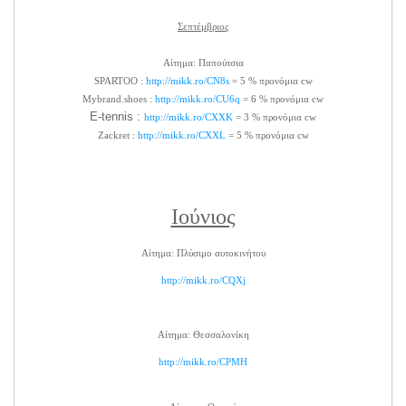
Σεπτέμβριος
Αίτημα: Παπούτσια
SPARTOO :
http://mikk.ro/CN8s
= 5 % προνόμια cw
Mybrand.shoes :
http://mikk.ro/CU6q
= 6 % προνόμια cw
E-tennis :
http://mikk.ro/CXXK
= 3 % προνόμια cw
Zackret :
http://mikk.ro/CXXL
= 5 % προνόμια cw
Ιούνιος
Αίτημα: Πλύσιμο αυτοκινήτου
http://mikk.ro/CQXj
Αίτημα: Θεσσαλονίκη
http://mikk.ro/CPMH