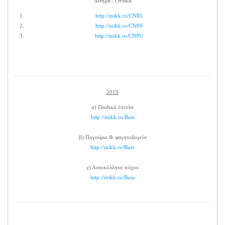
Αίτημα : Οπτικά
http://mikk.ro/CN85
http://mikk.ro/CN9S
http://mikk.ro/CN9U
2019
α) Παιδικά έπιπλα
http://mikk.ro/Buis
β) Παγούρια & φαγητοδοχεία
http://mikk.ro/Buiv
γ) Αυτοκόλλητα τοίχου
http://mikk.ro/Buiu