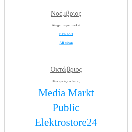
Νοέμβριος
Αίτημα: supermarket
E FRESH
ΑΒ eshop
Οκτώβριος
Ηλεκτρικές συσκευές:
Media Markt
Public
Elektrostore24