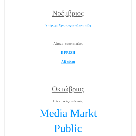
Νοέμβριος
Υπέροχα Χριστουγεννιάτικα είδη
Αίτημα: supermarket
E FRESH
ΑΒ eshop
Οκτώβριος
Ηλεκτρικές συσκευές:
Media Markt
Public