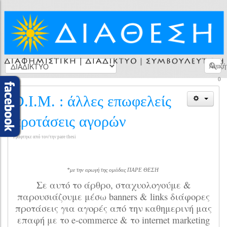
Αναζή
0
D.I.M. : άλλες επωφελείς
προτάσεις αγορών
Γράφτηκε από τον/την pare thesi
*με την αρωγή της ομάδας ΠΑΡΕ ΘΕΣΗ
Σε αυτό το άρθρο, σταχυολογούμε &
παρουσιάζουμε μέσω banners & links διάφορες
προτάσεις για αγορές από την καθημερινή μας
επαφή με το e-commerce & το internet marketing