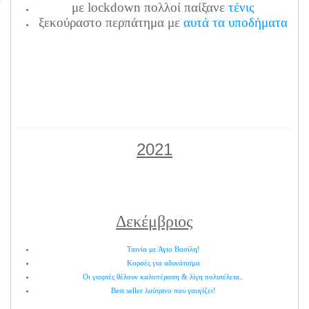
με lockdown πολλοί παίξανε
τένις
ξεκούραστο περπάτημα με
αυτά τα υποδήματα
2021
Δεκέμβριος
Ταινία με Άγιο Βασίλη!
Κορσές για αδυνάτισμα
Οι γιορτές θέλουν καλοπέραση & λίγη πολυτέλεια..
Best seller λούτρινο που γαυγίζει!