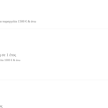
α παραγγελία 1500 € & άνω
 σε 1 έτος
λία 1000 € & άνω
ος