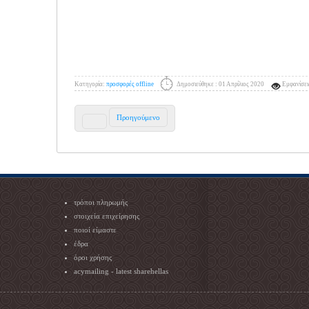
Κατηγορία:
προσφορές offline
Δημοσιεύθηκε : 01 Απρίλιος 2020
Εμφανίσει
Προηγούμενο
τρόποι πληρωμής
στοιχεία επιχείρησης
ποιοί είμαστε
έδρα
όροι χρήσης
acymailing - latest sharehellas