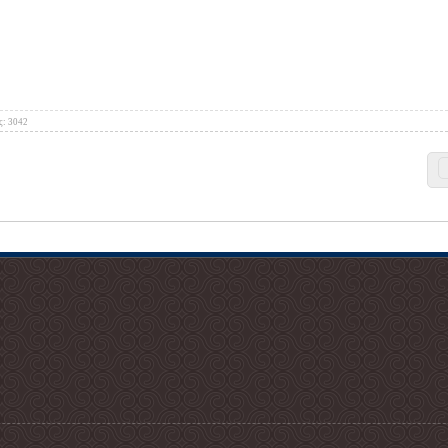
ς: 3042