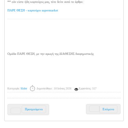
** εάν είστε ήδη καρτούχος μας, τότε δείτε αυτό το άρθρο:
ΠΑΡΕ ΘΕΣΗ - καρτούχοι supermarket
Ομάδα ΠΑΡΕ ΘΕΣΗ, με την αρωγή της ΔΙΑΘΕΣΗΣ διαφημιστικής
Κατηγορία:
Slider
Δημοσιεύθηκε : 10 Ιούνιος 2026
Εμφανίσεις: 557
Προηγούμενο
Επόμενο