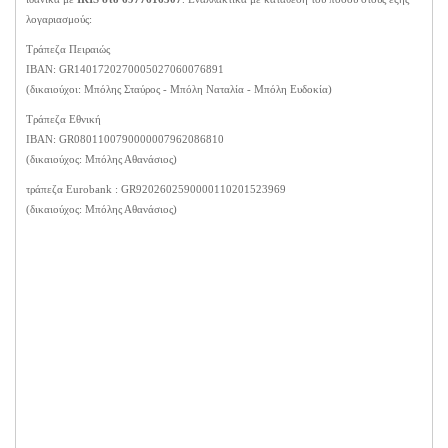
λογαριασμούς:
Τράπεζα Πειραιώς
ΙΒΑΝ: GR1401720270005027060076891
(δικαιούχοι: Μπόλης Σταύρος - Μπόλη Ναταλία - Μπόλη Ευδοκία)
Τράπεζα Εθνική
ΙΒΑΝ: GR0801100790000007962086810
(δικαιούχος: Μπόλης Αθανάσιος)
τράπεζα Eurobank : GR9202602590000110201523969
(δικαιούχος: Μπόλης Αθανάσιος)