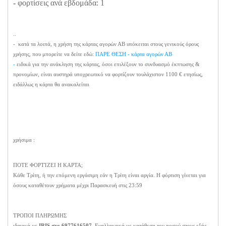
-
φορτίσεις ανά εβδομάδα: 1
..
- κατά τα λοιπά, η χρήση της κάρτας αγορών ΑΒ υπόκειται στους γενικούς όρους
χρήσης, που μπορείτε να δείτε εδώ:
ΠΑΡΕ ΘΕΣΗ - κάρτα αγορών ΑΒ
-
ειδικά για την ανάκληση της κάρτας, όσοι επιλέξουν το συνδυασμό έκπτωσης &
προνομίων, είναι αυστηρά υποχρεωτικό να φορτίζουν τουλάχιστον 1100 € ετησίως,
ειδάλλως η κάρτα θα ανακαλείται
χρήσιμα :
ΠΟΤΕ ΦΟΡΤΊΖΕΙ Η ΚΑΡΤΑ;
Κάθε Τρίτη, ή την επόμενη εργάσιμη εάν η Τρίτη είναι αργία. Η φόρτιση γίνεται για
όσους καταθέτουν χρήματα μέχρι Παρασκευή στις 23:59
ΤΡΟΠΟΙ ΠΛΗΡΩΜΗΣ
ιδανικά με
IRIS στο 6977616507
. Εναλλακτικά με κατάθεση του ποσού στους εξής