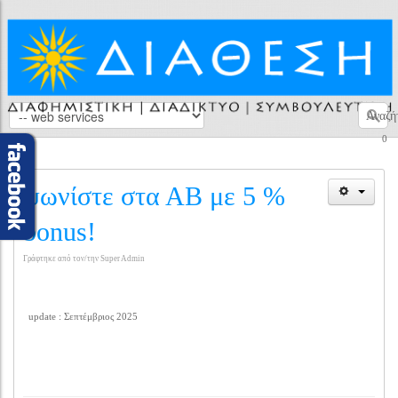
Αναζή
0
ψωνίστε στα ΑΒ με 5 %
bonus!
Γράφτηκε από τον/την Super Admin
update : Σεπτέμβριος 2025