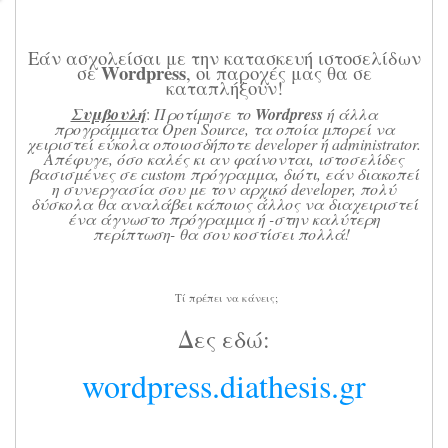
Εάν ασχολείσαι με την κατασκευή ιστοσελίδων
Wordpress
σε
, οι παροχές μας θα σε
καταπλήξουν!
Συμβουλή
:
Προτίμησε το
Wordpress
ή άλλα
προγράμματα Open Source, τα οποία μπορεί να
χειριστεί εύκολα οποιοσδήποτε developer ή administrator.
Απέφυγε, όσο καλές κι αν φαίνονται, ιστοσελίδες
βασισμένες σε custom πρόγραμμα, διότι, εάν διακοπεί
η συνεργασία σου με τον αρχικό developer, πολύ
δύσκολα θα αναλάβει κάποιος άλλος να διαχειριστεί
ένα άγνωστο πρόγραμμα ή -στην καλύτερη
περίπτωση- θα σου κοστίσει πολλά!
Τί πρέπει να κάνεις;
Δες εδώ:
wordpress.diathesis.gr