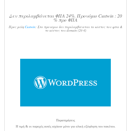
Δεν περιλαμβάνεται ΦΠΑ 24%. Προνόμιο Custwin : 20
% προ ΦΠΑ
Προς μέλη
Custwin
: Στο προνόμιο δεν περιλαμβάνεται το κόστος του φπα &
το κόστος του domain (20 €)
Παρατηρήσεις
Η τιμή & οι παροχές αυτές ισχύουν μόνο για ολική εξόφληση του πακέτου.