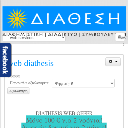
Αναζή
0
web diathesis
Παρακαλώ αξιολογήστε
DIATHESIS WEB OFFER
Μόνο 100 € για 2 χρόνια!
Δωρεάν δοκιμή για 2 μήνες!