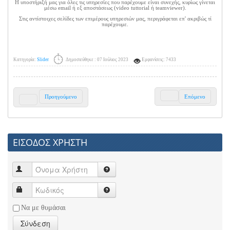
Η υποστήριξή μας για όλες τις υπηρεσίες που παρέχουμε είναι συνεχής, κυρίως γίνεται
μέσω email ή εξ αποστάσεως (video tuttorial ή teamviewer).
Στις αντίστοιχες σελίδες των επιμέρους υπηρεσιών μας, περιγράφεται επ' ακριβώς τί
παρέχουμε.
Κατηγορία:
Slider
Δημοσιεύθηκε : 07 Ιούλιος 2023
Εμφανίσεις: 7433
Προηγούμενο
Επόμενο
ΕΙΣΟΔΟΣ ΧΡΗΣΤΗ
Να με θυμάσαι
Σύνδεση