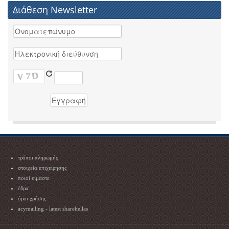
Διάθεση Newsletter
τρόποι πληρωμής
στοιχεία επιχείρησης
ποιοί είμαστε
έδρα
όροι χρήσης
acymailing - latest sharehellas