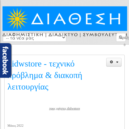
Αναζή
0
didwstore - τεχνικό
πρόβλημα & διακοπή
λειτουργίας
προς χρήστες didwstore
Μάιος 2022