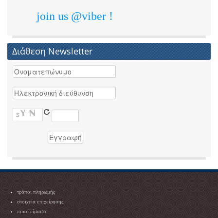
join us @viber !
Διάθεση Newsletter
τρόποι πληρωμής
στοιχεία επιχείρησης
ποιοί είμαστε