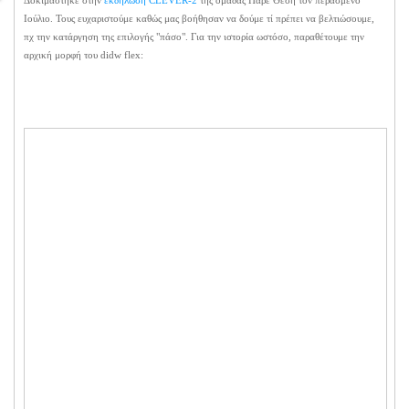
Δοκιμάστηκε στην
εκδήλωση CLEVER-2
της ομάδας Πάρε Θέση τον περασμένο
Ιούλιο. Τους ευχαριστούμε καθώς μας βοήθησαν να δούμε τί πρέπει να βελτιώσουμε,
πχ την κατάργηση της επιλογής "πάσο". Για την ιστορία ωστόσο, παραθέτουμε την
αρχική μορφή του didw flex: