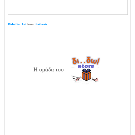
Didwflex 1st
from
diathesis
Η ομάδα του