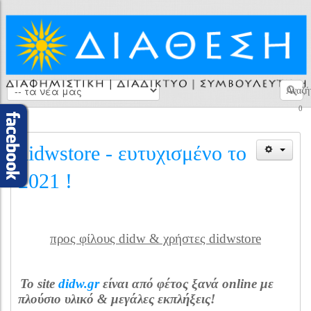
Αναζή
0
didwstore - ευτυχισμένο το
2021 !
προς φίλους didw & χρήστες didwstore
Το site
didw.gr
είναι από φέτος ξανά online με
πλούσιο υλικό & μεγάλες εκπλήξεις!