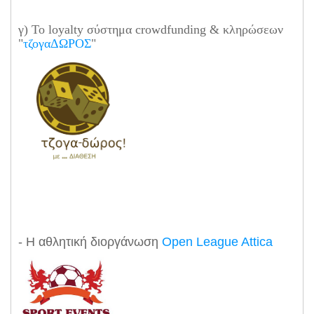
γ) Το loyalty σύστημα crowdfunding & κληρώσεων
"
τζογαΔΩΡΟΣ
"
- Η αθλητική διοργάνωση
Open League Attica