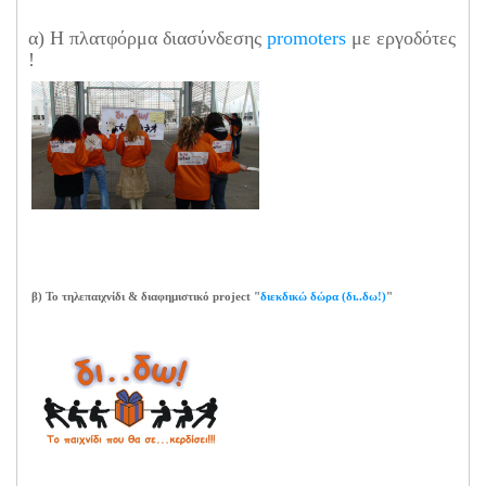
α) Η πλατφόρμα διασύνδεσης
promoters
με εργοδότες
!
β) Το τηλεπαιχνίδι & διαφημιστικό project "
διεκδικώ δώρα (δι..δω!)
"