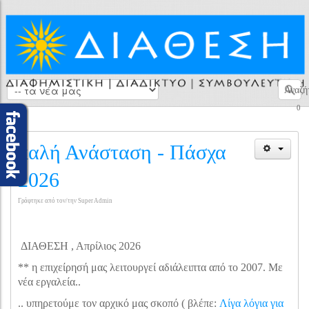
Αναζή
0
καλή Ανάσταση - Πάσχα
2026
Γράφτηκε από τον/την Super Admin
ΔΙΑΘΕΣΗ , Απρίλιος 2026
** η επιχείρησή μας λειτουργεί αδιάλειπτα από το 2007. Με
νέα εργαλεία..
.. υπηρετούμε τον αρχικό μας σκοπό ( βλέπε:
Λίγα λόγια για