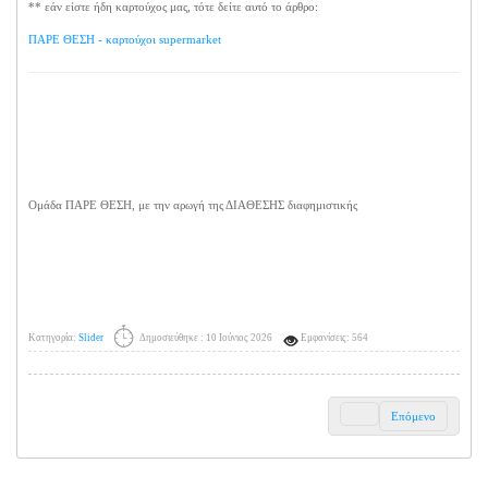
** εάν είστε ήδη καρτούχος μας, τότε δείτε αυτό το άρθρο:
ΠΑΡΕ ΘΕΣΗ - καρτούχοι supermarket
Ομάδα ΠΑΡΕ ΘΕΣΗ, με την αρωγή της ΔΙΑΘΕΣΗΣ διαφημιστικής
Κατηγορία:
Slider
Δημοσιεύθηκε : 10 Ιούνιος 2026
Εμφανίσεις: 564
Επόμενο