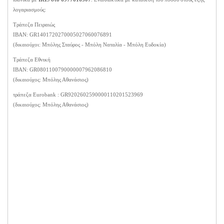
λογαριασμούς:
Τράπεζα Πειραιώς
ΙΒΑΝ: GR1401720270005027060076891
(δικαιούχοι: Μπόλης Σταύρος - Μπόλη Ναταλία - Μπόλη Ευδοκία)
Τράπεζα Εθνική
ΙΒΑΝ: GR0801100790000007962086810
(δικαιούχος: Μπόλης Αθανάσιος)
τράπεζα Eurobank : GR9202602590000110201523969
(δικαιούχος: Μπόλης Αθανάσιος)