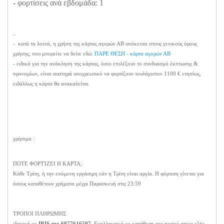
-
φορτίσεις ανά εβδομάδα: 1
..
- κατά τα λοιπά, η χρήση της κάρτας αγορών ΑΒ υπόκειται στους γενικούς όρους
χρήσης, που μπορείτε να δείτε εδώ:
ΠΑΡΕ ΘΕΣΗ - κάρτα αγορών ΑΒ
-
ειδικά για την ανάκληση της κάρτας, όσοι επιλέξουν το συνδυασμό έκπτωσης &
προνομίων, είναι αυστηρά υποχρεωτικό να φορτίζουν τουλάχιστον 1100 € ετησίως,
ειδάλλως η κάρτα θα ανακαλείται
χρήσιμα :
ΠΟΤΕ ΦΟΡΤΊΖΕΙ Η ΚΑΡΤΑ;
Κάθε Τρίτη, ή την επόμενη εργάσιμη εάν η Τρίτη είναι αργία. Η φόρτιση γίνεται για
όσους καταθέτουν χρήματα μέχρι Παρασκευή στις 23:59
ΤΡΟΠΟΙ ΠΛΗΡΩΜΗΣ
ιδανικά με
IRIS στο 6977616507
. Εναλλακτικά με κατάθεση του ποσού στους εξής