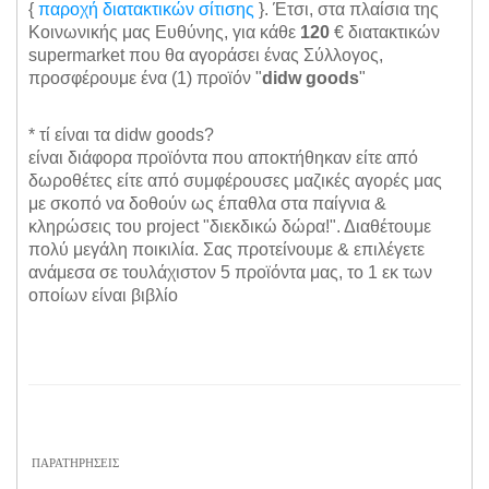
{
παροχή διατακτικών σίτισης
}. Έτσι, στα πλαίσια της
Κοινωνικής μας Ευθύνης, για κάθε
120
€ διατακτικών
supermarket που θα αγοράσει ένας Σύλλογος,
προσφέρουμε ένα (1) προϊόν "
didw
goods
"
* τί είναι τα didw goods?
είναι διάφορα προϊόντα που αποκτήθηκαν είτε από
δωροθέτες είτε από συμφέρουσες μαζικές αγορές μας
με σκοπό να δοθούν ως έπαθλα στα παίγνια &
κληρώσεις του project "διεκδικώ δώρα!". Διαθέτουμε
πολύ μεγάλη ποικιλία. Σας προτείνουμε & επιλέγετε
ανάμεσα σε τουλάχιστον 5 προϊόντα μας, το 1 εκ των
οποίων είναι βιβλίο
ΠΑΡΑΤΗΡΗΣΕΙΣ