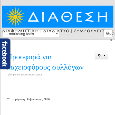
Αναζή
0
Προσφορά για
λαχειοφόρους συλλόγων
Γράφτηκε από τον/την Super Admin
** Ενημέρωση: Φεβρουάριος 2026