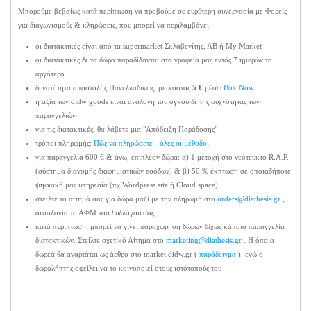
Μπορούμε βεβαίως κατά περίπτωση να προβούμε σε ευρύτερη συνεργασία με Φορείς
για διαγωνισμούς & κληρώσεις, που μπορεί να περιλαμβάνει:
οι διατακτικές είναι από τα supermarket Σκλαβενίτης, ΑΒ ή My Market
οι διατακτικές & τα δώρα παραδίδονται στα γραφεία μας εντός 7 ημερών το
αργότερο
δυνατότητα αποστολής Πανελλαδικώς, με κόστος
5 €
μέσω
Box Now
η αξία των didw goods είναι ανάλογη του όγκου & της συχνότητας των
παραγγελιών
για τις διατακτικές, θα λάβετε μια "Απόδειξη Παράδοσης"
τρόποι πληρωμής:
Πώς να πληρώσετε - όλες οι μέθοδοι
για παραγγελία 600 € & άνω, επιπλέον δώρα: α) 1 μετοχή στο νεότευκτο R.A.P.
(σύστημα διανομής διαφημιστικών εσόδων) & β) 50 % έκπτωση σε οποιαδήποτε
ψηφιακή μας υπηρεσία (πχ Wordpress site ή Cloud space)
στείλτε το αίτημά σας για δώρα μαζί με την πληρωμή στο
orders@diathesis.gr
,
αιτιολογία το ΑΦΜ του Συλλόγου σας
κατά περίπτωση, μπορεί να γίνει παραχώρηση δώρων δίχως κάποια παραγγελία
διατακτικών. Στείλτε σχετικό Αίτημα στο
marketing@diathesis.gr
. Η όποια
δωρεά θα αναρτάται ως άρθρο στο market.didw.gr (
παράδειγμα
), ενώ ο
δωρολήπτης οφείλει να το κοινοποιεί στους ιστότοπούς του