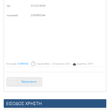
τηλ
2112214416
voicemail
2103005244
Κατηγορία:
ΧΟΡΗΓΙΕΣ
Δημοσιεύθηκε : 25 Αύγουστος 2015
Εμφανίσεις: 3870
Προηγούμενο
ΕΙΣΟΔΟΣ ΧΡΗΣΤΗ