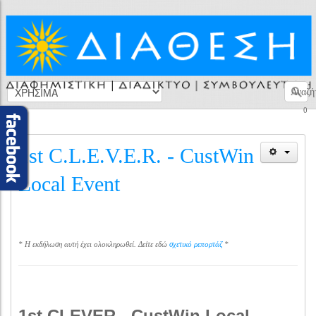
Αναζή
0
1st C.L.E.V.E.R. - CustWin
Local Event
* Η εκδήλωση αυτή έχει ολοκληρωθεί. Δείτε εδώ
σχετικό ρεπορτάζ
*
1st CLEVER - CustWin Local