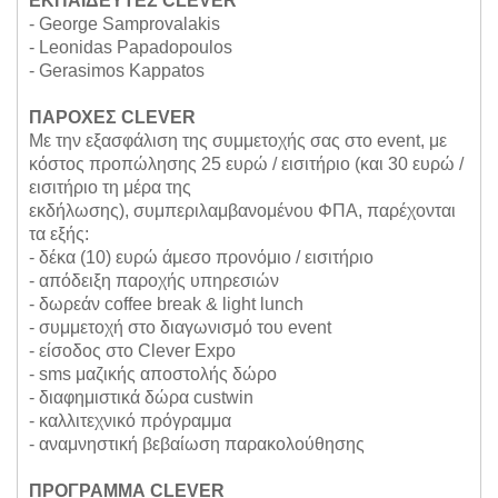
ΕΚΠΑΙΔΕΥΤΕΣ CLEVER
- George Samprovalakis
- Leonidas Papadopoulos
- Gerasimos Kappatos
ΠΑΡΟΧΕΣ CLEVER
Με την εξασφάλιση της συμμετοχής σας στο event, με
κόστος προπώλησης 25 ευρώ / εισιτήριο (και 30 ευρώ /
εισιτήριο τη μέρα της
εκδήλωσης),
συμπεριλαμβανομένου ΦΠΑ, παρέχονται
τα εξής:
- δέκα (10) ευρώ άμεσο προνόμιο / εισιτήριο
- απόδειξη παροχής υπηρεσιών
- δωρεάν coffee break & light lunch
- συμμετοχή στο διαγωνισμό του event
- είσοδος στο Clever Expo
- sms μαζικής αποστολής δώρο
- διαφημιστικά δώρα custwin
- καλλιτεχνικό πρόγραμμα
- αναμνηστική βεβαίωση παρακολούθησης
ΠΡΟΓΡΑΜΜΑ CLEVER