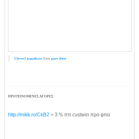
Clever2 jogadoros
from
pare thesi
ΠΡΟΤΕΙΝΟΜΕΝΕΣ ΑΓΟΡΕΣ
http://mikk.ro/CkB2
= 3 % ππ custwin προ φπα