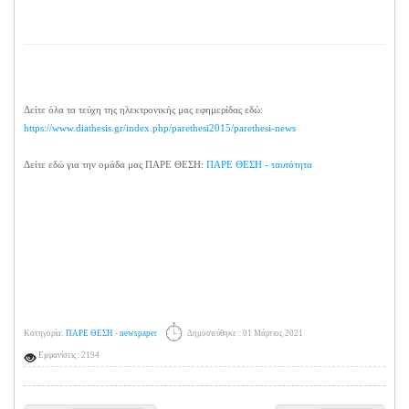
Δείτε όλα τα τεύχη της ηλεκτρονικής μας εφημερίδας εδώ:
https://www.diathesis.gr/index.php/parethesi2015/parethesi-news
Δείτε εδώ για την ομάδα μας ΠΑΡΕ ΘΕΣΗ:
ΠΑΡΕ ΘΕΣΗ - ταυτότητα
Κατηγορία:
ΠΑΡΕ ΘΕΣΗ - newspaper
Δημοσιεύθηκε : 01 Μάρτιος 2021
Εμφανίσεις: 2194