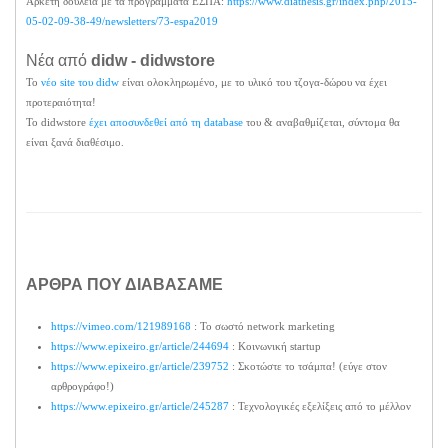
Αρκετή δουλειά με τα προγράμματα ΕΣΠΑ:
https://www.diathesis.gr/index.php/2015-
05-02-09-38-49/newsletters/73-espa2019
Νέα από
didw - didwstore
Το
νέο site του didw
είναι ολοκληρωμένο, με το υλικό του τζογα-δώρου να έχει
προτεραιότητα!
To didwstore
έχει αποσυνδεθεί από τη database
του & αναβαθμίζεται, σύντομα θα
είναι ξανά διαθέσιμο.
ΑΡΘΡΑ ΠΟΥ ΔΙΑΒΑΣΑΜΕ
https://vimeo.com/121989168
: Το σωστό network marketing
https://www.epixeiro.gr/article/244694
: Κοινωνική startup
https://www.epixeiro.gr/article/239752
: Σκοτώστε το τσάμπα! (εύγε στον
αρθρογράφο!)
https://www.epixeiro.gr/article/245287
: Τεχνολογικές εξελίξεις από το μέλλον