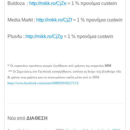
Buldoza :
http://mikk.ro/CjZe
= 1 % προνόμια custwin
Media Markt :
http://mikk.ro/CjZf
= 1 % προνόμια custwin
Plus4u :
http://mikk.ro/CjZg
= 1 % προνόμια custwin
* Οι παραπάνω προτάσεις αγορών ζητήθηκαν από χρήστες της υπηρεσίας
DIM
** Οι Σημειώσεις στο Facebook καταργήθηκαν, ωστόσο ας δούμε πώς βοηθούμε εδώ
& χρόνια τους χρήστες μας να αποκομίσουν οφέλη μέσα από το DIM:
https://www.facebook.com/notes/388893045627115/
Νέα από
ΔΙΑΘΕΣΗ