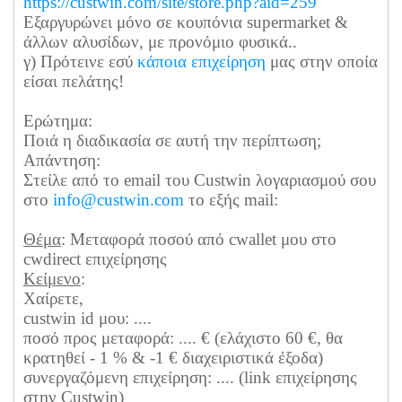
https://custwin.com/site/
store.php?aid=259
Εξαργυρώνει μόνο σε κουπόνια supermarket &
άλλων αλυσίδων, με προνόμιο φυσικά..
γ) Πρότεινε εσύ
κάποια επιχείρηση
μας στην οποία
είσαι πελάτης!
Ερώτημα:
Ποιά η διαδικασία σε αυτή την περίπτωση;
Απάντηση:
Στείλε από το email του Custwin λογαριασμού σου
στο
info@custwin.com
το εξής mail:
Θέμα
: Μεταφορά ποσού από cwallet μου στο
cwdirect επιχείρησης
Κείμενο
:
Χαίρετε,
custwin id μου: ....
ποσό προς μεταφορά: .... € (ελάχιστο 60 €, θα
κρατηθεί - 1 % & -1 € διαχειριστικά έξοδα)
συνεργαζόμενη επιχείρηση: .... (link επιχείρησης
στην Custwin)