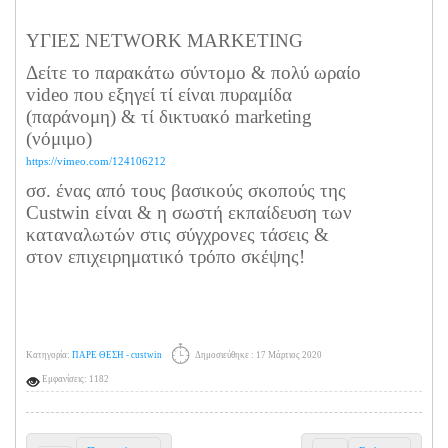
ΥΓΙΕΣ NETWORK MARKETING
Δείτε το παρακάτω σύντομο & πολύ ωραίο
video που εξηγεί τί είναι πυραμίδα
(παράνομη) & τί δικτυακό marketing
(νόμιμο)
https://vimeo.com/124106212
σσ. ένας από τους βασικούς σκοπούς της
Custwin είναι & η σωστή εκπαίδευση των
καταναλωτών στις σύγχρονες τάσεις &
στον επιχειρηματικό τρόπο σκέψης!
Κατηγορία:
ΠΑΡΕ ΘΕΣΗ - custwin
Δημοσιεύθηκε : 17 Μάρτιος 2020
Εμφανίσεις: 1182