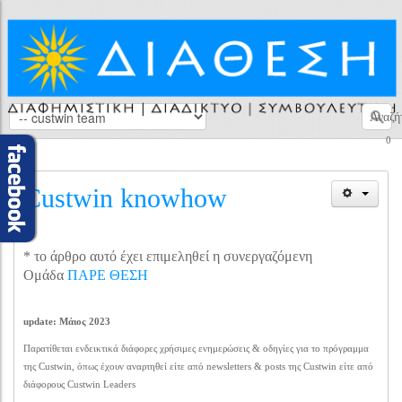
Αναζή
0
Custwin knowhow
* το άρθρο αυτό έχει επιμεληθεί η συνεργαζόμενη
Ομάδα
ΠΑΡΕ ΘΕΣΗ
update: Μάιος 2023
Παρατίθεται ενδεικτικά διάφορες χρήσιμες ενημερώσεις & οδηγίες για το πρόγραμμα
της Custwin, όπως έχουν αναρτηθεί είτε από newsletters & posts της Custwin είτε από
διάφορους Custwin Leaders