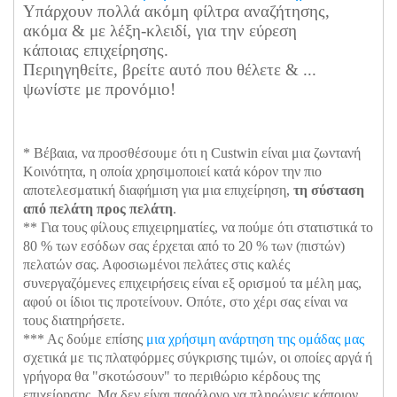
Υπάρχουν πολλά
ακόμη φίλτρα αναζήτησης,
ακόμα & με λέξη-κλειδί, για την εύρεση
κάποιας επιχείρησης.
Περιηγηθείτε, βρείτε αυτό που θέλετε & ...
ψωνίστε με προνόμιο!
* Βέβαια, να προσθέσουμε ότι η Custwin είναι μια ζωντανή
Κοινότητα, η οποία χρησιμοποιεί κατά κόρον την πιο
αποτελεσματική διαφήμιση για μια επιχείρηση,
τη σύσταση
από πελάτη προς πελάτη
.
** Για τους φίλους επιχειρηματίες, να πούμε ότι στατιστικά το
80 % των εσόδων σας έρχεται από το 20 % των (πιστών)
πελατών σας. Αφοσιωμένοι πελάτες στις καλές
συνεργαζόμενες επιχειρήσεις είναι εξ ορισμού τα μέλη μας,
αφού οι ίδιοι τις προτείνουν. Οπότε, στο χέρι σας είναι να
τους διατηρήσετε.
*** Ας δούμε επίσης
μια χρήσιμη ανάρτηση της ομάδας μας
σχετικά με τις πλατφόρμες σύγκρισης τιμών, οι οποίες αργά ή
γρήγορα θα "σκοτώσουν" το περιθώριο κέρδους της
επιχείρησης. Μα δεν είναι παράλογο να πληρώνεις κάποιον