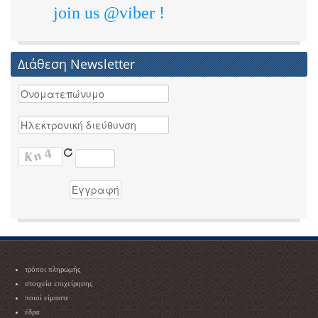
join us @viber !
Διάθεση Newsletter
τρόποι πληρωμής
στοιχεία επιχείρησης
ποιοί είμαστε
έδρα