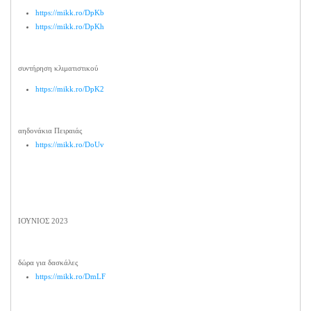
https://mikk.ro/DpKb
https://mikk.ro/DpKh
συντήρηση κλιματιστικού
https://mikk.ro/DpK2
αηδονάκια Πειραιάς
https://mikk.ro/DoUv
ΙΟΥΝΙΟΣ 2023
δώρα για δασκάλες
https://mikk.ro/DmLF