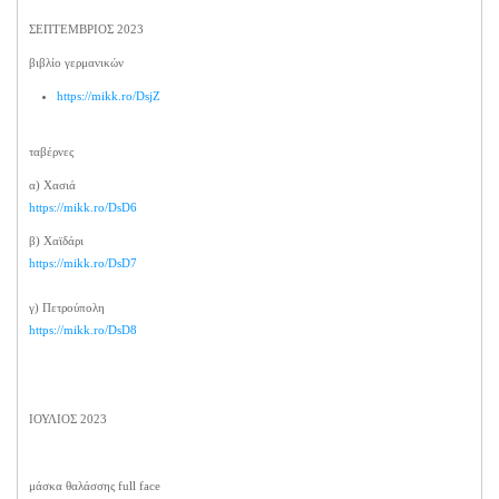
ΣΕΠΤΕΜΒΡΙΟΣ 2023
βιβλίο γερμανικών
https://mikk.ro/DsjZ
ταβέρνες
α) Χασιά
https://mikk.ro/DsD6
β) Χαϊδάρι
https://mikk.ro/DsD7
γ) Πετρούπολη
https://mikk.ro/DsD8
ΙΟΥΛΙΟΣ 2023
μάσκα θαλάσσης full face