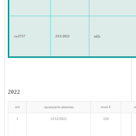
cw2757
23/1/2021
γιζζι
2022
α/α
ημερομηνία φόρτισης
ποσό €
σ
1
12/12/2022
220