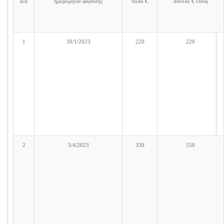
α/α
ημερομηνία φόρτισης
ποσό €
σύνολο € έτους
1
30/1/2023
220
220
2
3/4/2023
330
550