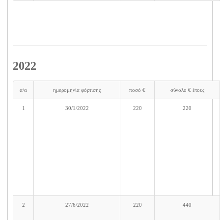
2022
α/α
ημερομηνία φόρτισης
ποσό €
σύνολο € έτους
1
30/1/2022
220
220
2
27/6/2022
220
440