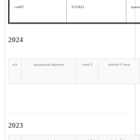
cw607
3/3/2021
ιγαστ
2024
α/α
ημερομηνία φόρτισης
ποσό €
σύνολο € έτους
2023