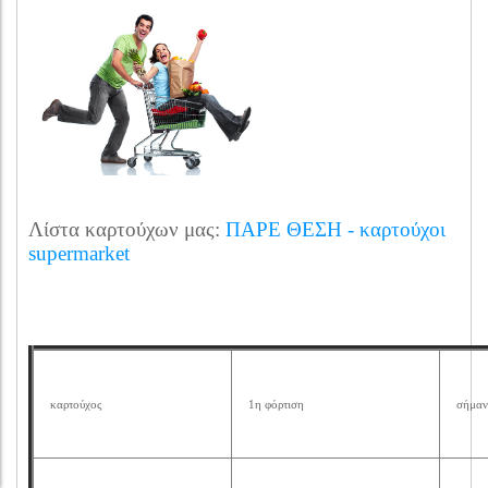
Λίστα καρτούχων μας:
ΠΑΡΕ ΘΕΣΗ - καρτούχοι
supermarket
καρτούχος
1η φόρτιση
σήμα