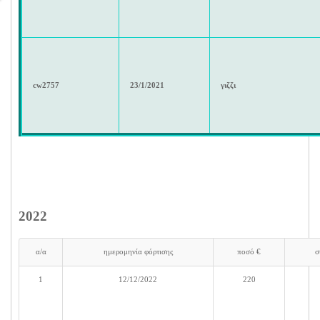
cw2757
23/1/2021
γιζζι
2022
α/α
ημερομηνία φόρτισης
ποσό €
σ
1
12/12/2022
220