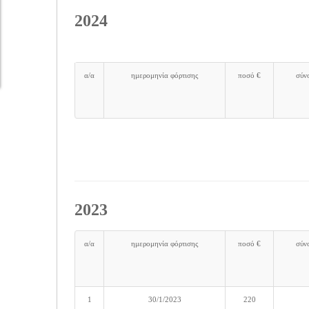
2024
α/α
ημερομηνία φόρτισης
ποσό €
σύν
2023
α/α
ημερομηνία φόρτισης
ποσό €
σύν
1
30/1/2023
220