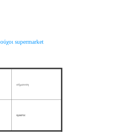
ύχοι supermarket
σήμανση
ιγαστε