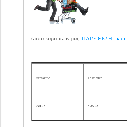
Λίστα καρτούχων μας:
ΠΑΡΕ ΘΕΣΗ - καρτο
καρτούχος
1η φόρτιση
cw607
3/3/2021