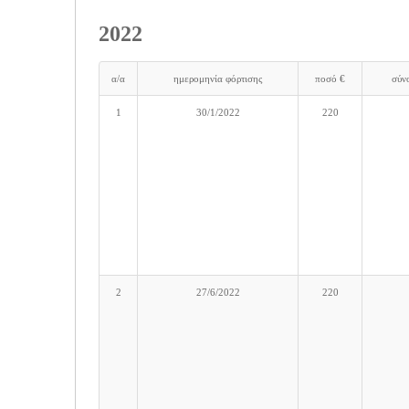
2022
α/α
ημερομηνία φόρτισης
ποσό €
σύν
1
30/1/2022
220
2
27/6/2022
220