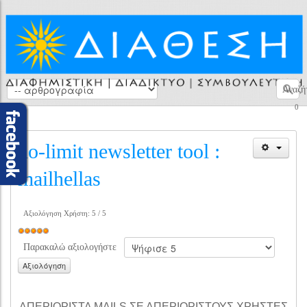
Αναζή
0
no-limit newsletter tool :
mailhellas
Αξιολόγηση Χρήστη:
5
/
5
Παρακαλώ αξιολογήστε
ΑΠΕΡΙΟΡΙΣΤΑ MAILS ΣΕ ΑΠΕΡΙΟΡΙΣΤΟΥΣ ΧΡΗΣΤΕΣ