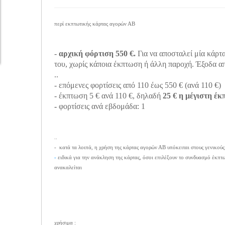
περί εκπτωτικής κάρτας αγορών ΑΒ
-
αρχική φόρτιση 550 €.
Για να αποσταλεί μία κάρτα
του, χωρίς κάποια έκπτωση ή άλλη παροχή. Έξοδα α
..
- επόμενες φορτίσεις από 110 έως 550 € (ανά 110 €)
- έκπτωση 5 € ανά 110 €, δηλαδή
25 € η μέγιστη έ
-
φορτίσεις ανά εβδομάδα: 1
..
- κατά τα λοιπά, η χρήση της κάρτας αγορών ΑΒ υπόκειται στους γενικούς
-
ειδικά για την ανάκληση της κάρτας, όσοι επιλέξουν το συνδυασμό έκπτ
ανακαλείται
χρήσιμα :