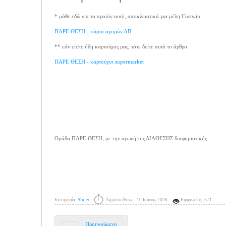
* μάθε εδώ για το προϊόν αυτό, αποκλειστικά για μέλη Custwin:
ΠΑΡΕ ΘΕΣΗ - κάρτα αγορών ΑΒ
** εάν είστε ήδη καρτούχος μας, τότε δείτε αυτό το άρθρο:
ΠΑΡΕ ΘΕΣΗ - καρτούχοι supermarket
Ομάδα ΠΑΡΕ ΘΕΣΗ, με την αρωγή της ΔΙΑΘΕΣΗΣ διαφημιστικής
Κατηγορία:
Slider
Δημοσιεύθηκε : 10 Ιούνιος 2026
Εμφανίσεις: 571
Προηγούμενο