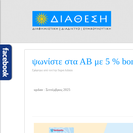
ψωνίστε στα ΑΒ με 5 % bo
Γράφτηκε από τον/την Super Admin
update : Σεπτέμβριος 2025