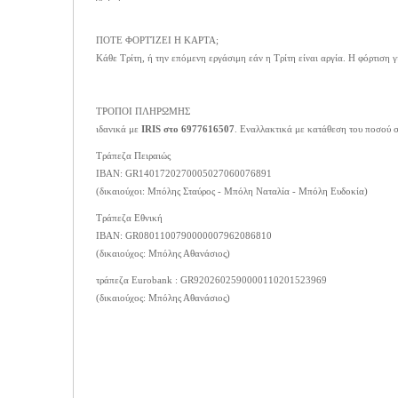
ΠΟΤΕ ΦΟΡΤΊΖΕΙ Η ΚΑΡΤΑ;
Κάθε Τρίτη, ή την επόμενη εργάσιμη εάν η Τρίτη είναι αργία. Η φόρτιση 
ΤΡΟΠΟΙ ΠΛΗΡΩΜΗΣ
ιδανικά με
IRIS στο 6977616507
. Εναλλακτικά με κατάθεση του ποσού σ
Τράπεζα Πειραιώς
ΙΒΑΝ: GR1401720270005027060076891
(δικαιούχοι: Μπόλης Σταύρος - Μπόλη Ναταλία - Μπόλη Ευδοκία)
Τράπεζα Εθνική
ΙΒΑΝ: GR0801100790000007962086810
(δικαιούχος: Μπόλης Αθανάσιος)
τράπεζα Eurobank : GR9202602590000110201523969
(δικαιούχος: Μπόλης Αθανάσιος)