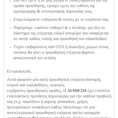
Εάν δεν έχετε ή δε μας ζητήσετε ειδική αμφίεση για την
ομάδα προώθησης, έχουμε εμείς την ευθύνη της
ομοιόμορφης & εντυπωσιακής παρουσίας τους.
Επιμελούμαστε ενδύματα & στολές με το λογότυπό σας.
Παρέχουμε -εφόσον επιθυμεί & ο πελάτης- για όλο το
διάστημα της ενέργειας ειδικό ιστοχώρο που αναφέρεται
σε αυτήν καθώς επίσης και προώθησή του (sharehellas)
Τυχόν επιβαρύνσεις από ΟΤΑ ή ιδιοκτήτες χώρων στους
οποίους θα γίνει η προωθητική ενέργεια βαρύνει
αποκλειστικά τον πελάτη.
Εν κατακλείδι,
Αυτά αφορούν μία απλή προωθητική ενέργεια διανομής
υλικού από καλαίσθητες, νεανικές,
ευχάριστες προωθητικές ομάδες. Η
ΔΙΑΘΕΣΗ
έχει επιπλέον
εναλλακτικές προτάσεις δημιουργίας για την outdoor προβολή
σας (π.χ. smart2two ή segway promotion, χρήση
ηλεκτρονικών πινακίδων) καθώς πιστεύουμε ότι μια
αποτελεσματική προωθητική ενέργεια πρέπει καταρχήν