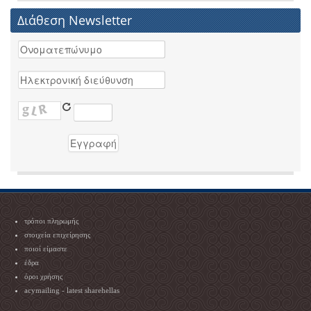
Διάθεση Newsletter
τρόποι πληρωμής
στοιχεία επιχείρησης
ποιοί είμαστε
έδρα
όροι χρήσης
acymailing - latest sharehellas