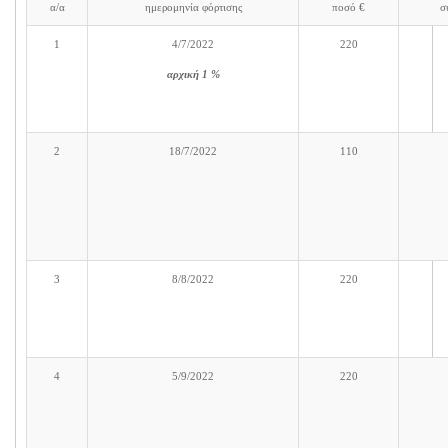
α/α
ημερομηνία φόρτισης
ποσό €
σ
1
4/7/2022
220
αρχική 1 %
2
18/7/2022
110
3
8/8/2022
220
4
5/9/2022
220