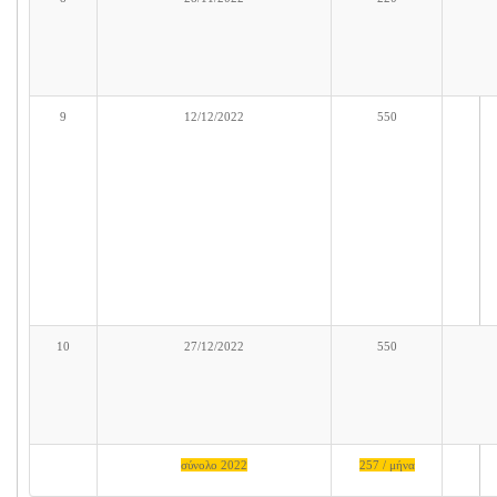
9
12/12/2022
550
10
27/12/2022
550
σύνολο 2022
257 / μήνα