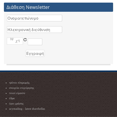
Διάθεση Newsletter
τρόποι πληρωμής
στοιχεία επιχείρησης
ποιοί είμαστε
έδρα
όροι χρήσης
acymailing - latest sharehellas