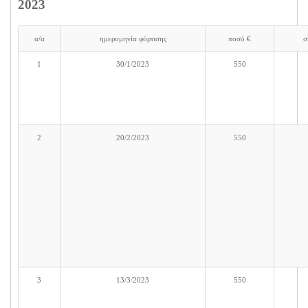
2023
α/α
ημερομηνία φόρτισης
ποσό €
σ
1
30/1/2023
550
2
20/2/2023
550
3
13/3/2023
550