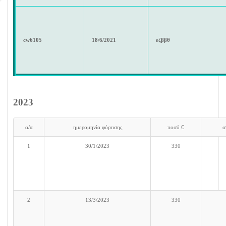
cw6105
18/6/2021
εζββθ
2023
α/α
ημερομηνία φόρτισης
ποσό €
σ
1
30/1/2023
330
2
13/3/2023
330