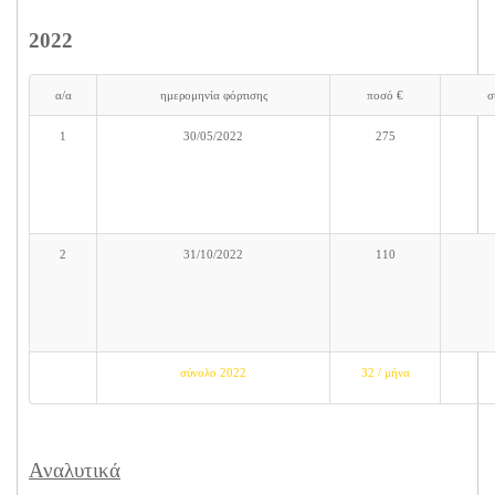
2022
α/α
ημερομηνία φόρτισης
ποσό €
σ
1
30/05/2022
275
2
31/10/2022
110
σύνολο 2022
32 / μήνα
Αναλυτικά