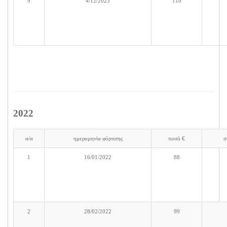
9
4/12/2023
110
2022
α/α
ημερομηνία φόρτισης
ποσό €
σ
1
16/01/2022
88
2
28/02/2022
99