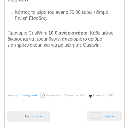
6944703800.
Κόστος τη μέρα του event: 30,00 ευρώ / άτομο
Γενική Είσοδος.
Προνόμιο CustWin
:
10 € ανά εισιτήριο
. Κάθε μέλος
δικαιούται να προμηθευτεί απεριόριστο αριθμό
εισιτηρίων ακόμη και για μη μέλη της Custwin.
Κατηγορία:
Uncategorised
Δημοσιεύθηκε : 02 Αύγουστος 2015
Εμφανίσεις: 13647
Προηγούμενο
Επόμενο