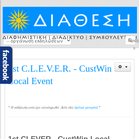
Αναζή
0
1st C.L.E.V.E.R. - CustWin
Local Event
* Η εκδήλωση αυτή έχει ολοκληρωθεί. Δείτε εδώ
σχετικό ρεπορτάζ
*
1st CLEVER - CustWin Local