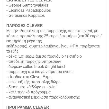
ΕΚΠΑΙΔΕΥΤΕΣ CLEVER
- George Samprovalakis
- Leonidas Papadopoulos
- Gerasimos Kappatos
ΠΑΡΟΧΕΣ CLEVER
Με την εξασφάλιση της συμμετοχής σας στο event, με
κόστος προπώλησης 25 ευρώ / εισιτήριο (και 30 ευρώ /
εισιτήριο τη μέρα της
εκδήλωσης),
συμπεριλαμβανομένου ΦΠΑ, παρέχονται
τα εξής:
- δέκα (10) ευρώ άμεσο προνόμιο / εισιτήριο
- απόδειξη παροχής υπηρεσιών
- δωρεάν coffee break & light lunch
- συμμετοχή στο διαγωνισμό του event
- είσοδος στο Clever Expo
- sms μαζικής αποστολής δώρο
- διαφημιστικά δώρα custwin
- καλλιτεχνικό πρόγραμμα
- αναμνηστική βεβαίωση παρακολούθησης
ΠΡΟΓΡΑΜΜΑ CLEVER